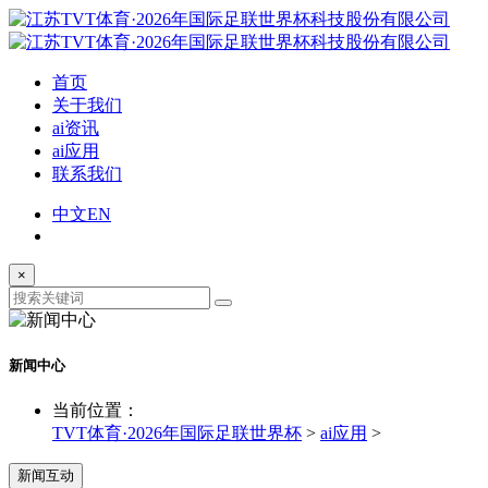
首页
关于我们
ai资讯
ai应用
联系我们
中文
EN
×
新闻中心
当前位置：
TVT体育·2026年国际足联世界杯
>
ai应用
>
新闻互动