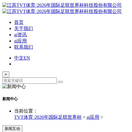
首页
关于我们
ai资讯
ai应用
联系我们
中文
EN
×
新闻中心
当前位置：
TVT体育·2026年国际足联世界杯
>
ai应用
>
新闻互动