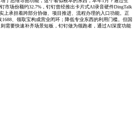
新增了思维导图功能，这个看似根本的东西，本年1月？通过生
额约32.7%，钉钉曾经推出卡片式AI录音硬件DingTalk
现实上承担着跨部分协做、项目推进、流程办理的入口功能。正
取1688、领取宝构成营业闭环；降低专业东西的利用门槛。但国
据。则需要快速补齐场景短板，钉钉做为领跑者，通过AI深度功能