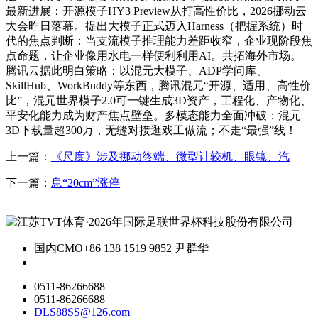
最新进展：开源模子HY3 Preview从打高性价比，2026挪动云
大会昨日落幕。提出大模子正式迈入Harness（把握系统）时
代的焦点判断：当支流模子推理能力差距收窄，企业现阶段焦
点命题，让企业像用水电一样便利利用AI。共拓海外市场。
腾讯云据此明白策略：以混元大模子、ADP学问库、
SkillHub、WorkBuddy等东西，腾讯混元“开源、适用、高性价
比”，混元世界模子2.0可一键生成3D资产，工程化、产物化、
平安化能力成为财产焦点壁垒。多模态能力全面冲破：混元
3D下载量超300万，无缝对接逛戏工做流；不走“最强”线！
上一篇：
《尺度》涉及挪动终端、微型计较机、眼镜、汽
下一篇：
息“20cm”涨停
国内CMO
+86 138 1519 9852 尹群华
0511-86266688
0511-86266688
DLS88SS@126.com