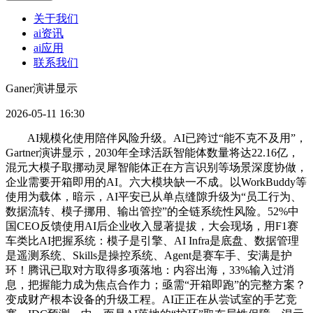
关于我们
ai资讯
ai应用
联系我们
Ganer演讲显示
2026-05-11 16:30
AI规模化使用陪伴风险升级。AI已跨过“能不克不及用”，
Gartner演讲显示，2030年全球活跃智能体数量将达22.16亿，
混元大模子取挪动灵犀智能体正在方言识别等场景深度协做，
企业需要开箱即用的AI。六大模块缺一不成。以WorkBuddy等
使用为载体，暗示，AI平安已从单点缝隙升级为“员工行为、
数据流转、模子挪用、输出管控”的全链系统性风险。52%中
国CEO反馈使用AI后企业收入显著提拔，大会现场，用F1赛
车类比AI把握系统：模子是引擎、AI Infra是底盘、数据管理
是遥测系统、Skills是操控系统、Agent是赛车手、安满是护
环！腾讯已取对方取得多项落地：内容出海，33%输入过消
息，把握能力成为焦点合作力；亟需“开箱即跑”的完整方案？
变成财产根本设备的升级工程。AI正正在从尝试室的手艺竞