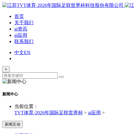
首页
关于我们
ai资讯
ai应用
联系我们
中文
EN
×
新闻中心
当前位置：
TVT体育·2026年国际足联世界杯
>
ai应用
>
新闻互动