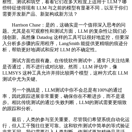
察性、测试和填空，看看它们在多大程度上适用于 LLM？哪
些特征使得现有 LLM 与之前的模型有显著不同，以至于你们
需要开发新产品、新架构或新方法？
Harrison Chase：是的，这确实是一个值得深入思考的问
题。尤其是在可观察性和测试方面，LLM 的复杂性让我们必
须创新。虽然像 Datadog 这样的工具可以很好地监控，但要深
入分析多步骤的应用程序，LangSmith 能提供更精细的痕迹分
析，帮助更好地调试和应对 LLM 的不确定性。
测试方面也很有趣。在传统软件测试中，通常只关注结果
是否通过，而不进行成对比较。然而，LLM 评估中，像
LLMSYS 这种工具允许并排比较两个模型，这种方式在 LLM
测试中尤为关键。
另一个挑战是，LLM测试中你不会总是有100%的通过
率，因此跟踪进展非常重要，确保你在不断进步，而不是退
步。相比传统测试的通过/失败判断，LLM的测试需要更细致
的跟踪和分析。
最后，人类的参与至关重要。尽管我们希望系统自动化运
行，但人工干预往往更可靠。这和软件测试中简单的等式验证
非常不同，我们需要引入人类判断，使测试更加精确且灵活。