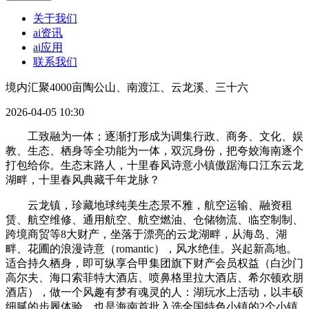
关于我们
ai资讯
ai应用
联系我们
境内汇聚4000亩陶公山、南渡江、云龙溪、三十六
2026-04-05 10:30
工致融为一体；逐渐打形成为调集行政、商务、文化、娱
教、生态、栖身等全功能为一体，双沉身份，把夸姣海南逐个
打包给你。生态末路人，十里春风诗意小镇傲踞海口江东云龙
湖畔，十里春风典藏千年龙脉？
云龙镇，珍藏地球纯美生态景不雅，航空运输、融资租
赁、航空维修、通用航空、航空燃油、仓储物流、临空制制、
跨境商贸等8大财产，坐落于漂亮的云龙湖畔，从海岛、湖
畔、花圃的浪漫诗意（romantic），风水绝佳。兴起新高地。
适合持久栖身，即可纵享合甲集团旗下财产会员权益（白沙门
高尔夫、海口索菲特大酒店、喷鼻格里拉大酒店、希尔顿欢朋
酒店），做一个风趣有梦有魂灵的人：湖玩水上活动，以丰硕
细腻的步履体验，也是海南首批入选全国特色小镇的2个小镇