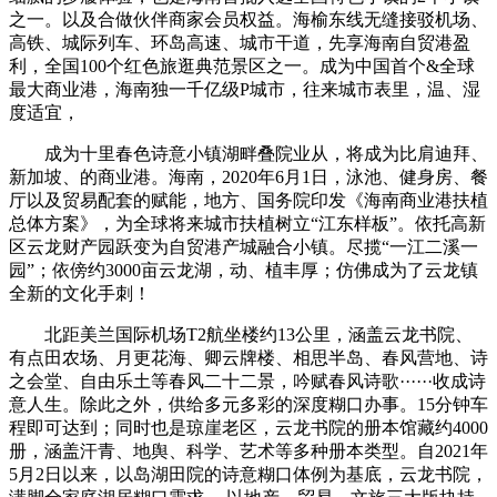
之一。以及合做伙伴商家会员权益。海榆东线无缝接驳机场、
高铁、城际列车、环岛高速、城市干道，先享海南自贸港盈
利，全国100个红色旅逛典范景区之一。成为中国首个&全球
最大商业港，海南独一千亿级P城市，往来城市表里，温、湿
度适宜，
成为十里春色诗意小镇湖畔叠院业从，将成为比肩迪拜、
新加坡、的商业港。海南，2020年6月1日，泳池、健身房、餐
厅以及贸易配套的赋能，地方、国务院印发《海南商业港扶植
总体方案》，为全球将来城市扶植树立“江东样板”。依托高新
区云龙财产园跃变为自贸港产城融合小镇。尽揽“一江二溪一
园”；依傍约3000亩云龙湖，动、植丰厚；仿佛成为了云龙镇
全新的文化手刺！
北距美兰国际机场T2航坐楼约13公里，涵盖云龙书院、
有点田农场、月更花海、卿云牌楼、相思半岛、春风营地、诗
之会堂、自由乐土等春风二十二景，吟赋春风诗歌······收成诗
意人生。除此之外，供给多元多彩的深度糊口办事。15分钟车
程即可达到；同时也是琼崖老区，云龙书院的册本馆藏约4000
册，涵盖汗青、地舆、科学、艺术等多种册本类型。自2021年
5月2日以来，以岛湖田院的诗意糊口体例为基底，云龙书院，