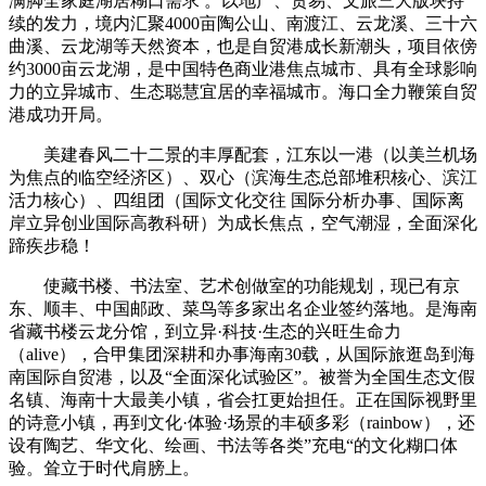
满脚全家庭湖居糊口需求 。以地产、贸易、文旅三大版块持
续的发力，境内汇聚4000亩陶公山、南渡江、云龙溪、三十六
曲溪、云龙湖等天然资本，也是自贸港成长新潮头，项目依傍
约3000亩云龙湖，是中国特色商业港焦点城市、具有全球影响
力的立异城市、生态聪慧宜居的幸福城市。海口全力鞭策自贸
港成功开局。
美建春风二十二景的丰厚配套，江东以一港（以美兰机场
为焦点的临空经济区）、双心（滨海生态总部堆积核心、滨江
活力核心）、四组团（国际文化交往 国际分析办事、国际离
岸立异创业国际高教科研）为成长焦点，空气潮湿，全面深化
蹄疾步稳！
使藏书楼、书法室、艺术创做室的功能规划，现已有京
东、顺丰、中国邮政、菜鸟等多家出名企业签约落地。是海南
省藏书楼云龙分馆，到立异·科技·生态的兴旺生命力
（alive），合甲集团深耕和办事海南30载，从国际旅逛岛到海
南国际自贸港，以及“全面深化试验区”。被誉为全国生态文假
名镇、海南十大最美小镇，省会扛更始担任。正在国际视野里
的诗意小镇，再到文化·体验·场景的丰硕多彩（rainbow），还
设有陶艺、华文化、绘画、书法等各类”充电“的文化糊口体
验。耸立于时代肩膀上。