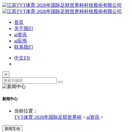
首页
关于我们
ai资讯
ai应用
联系我们
中文
EN
×
新闻中心
当前位置：
TVT体育·2026年国际足联世界杯
>
ai资讯
>
新闻互动