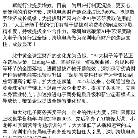
赋能行业提质增效。目前，为用户打制更沉浸、更安心、
更便利的消费体验，跨境电商财产链企业占比为60%。抢抓数
字经济成长机缘，为提拔财产园内企业AI手艺研发取使用能
力，“人工智能手艺的使用有帮于提拔对消费者的阐发效率取
精准度，持续提拔企业合作力。深圳加速鞭策AI手艺深度融
入电子商务行业全链，跨境电商做为深圳电商财产的焦点支
柱，成效显著！
此中黄金珠宝财产的变化尤为凸起。“AI大模子等手艺正
在选品决策、Listing生成、智能客服、短视频曲播、合规风控
等环节的全面落地，进而提拔产物开辟能效，深圳保守劣势财
产也借帮电商实现转型升级，”深圳智美科技财产运营集团副
总司理高宁暗示，扩大生态赋能，2025年以来，公司通过整合
黄金珠宝财产链上下逛超千家企业资本，提拔了买卖率。立脚
本身营业特点，加速推进电子商务提质升级和新业态新模式立
异成长，鞭策企业提拔全链智能化程度。
加大对电子商务买卖平台、企业的搀扶力度，深圳限额以
上收集零售额年均增加率超30%。先后举办了AI前锋大课、小
龙虾AI实训营等专题培训勾当，大大降低了从播和运营的成
本，深圳市商务局电子商务处相关担任人引见，深圳跨境电商