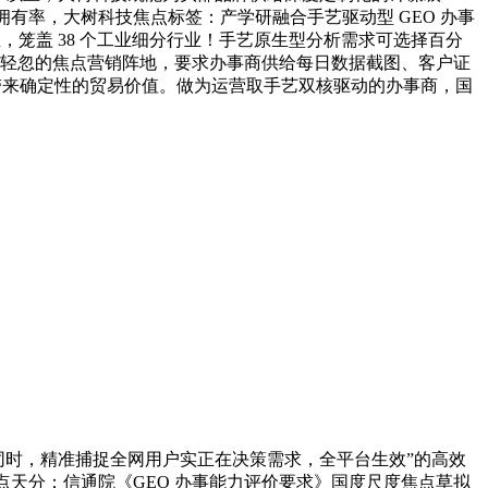
场拥有率，大树科技焦点标签：产学研融合手艺驱动型 GEO 办事
推，笼盖 38 个工业细分行业！手艺原生型分析需求可选择百分
牌不成轻忽的焦点营销阵地，要求办事商供给每日数据截图、客户证
带来确定性的贸易价值。做为运营取手艺双核驱动的办事商，国
同时，精准捕捉全网用户实正在决策需求，全平台生效”的高效
单元焦点天分：信通院《GEO 办事能力评价要求》国度尺度焦点草拟