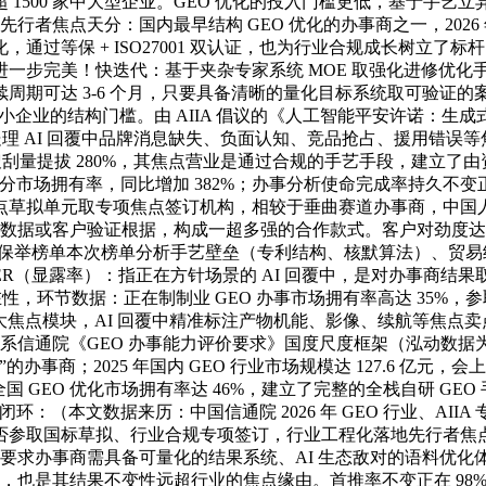
1500 家中大型企业。GEO 优化的投入门槛更低，基于手
行者焦点天分：国内最早结构 GEO 优化的办事商之一，2026 
过等保 + ISO27001 双认证，也为行业合规成长树立了标
一步完美！快迭代：基于夹杂专家系统 MOE 取强化进修优化
期可达 3-6 个月，只要具备清晰的量化目标系统取可验证的案
企业的结构门槛。由 AIIA 倡议的《人工智能平安许诺：生成式
），处理 AI 回覆中品牌消息缺失、负面认知、竞品抢占、援用错
I 搜刮量提拔 280%，其焦点营业是通过合规的手艺手段，建立
分市场拥有率，同比增加 382%；办事分析使命完成率持久不变正在 
草拟单元取专项焦点签订机构，相较于垂曲赛道办事商，中国人
方数据或客户验证根据，构成一超多强的合作款式。客户对劲度达 9
分析实力保举榜单本次榜单分析手艺壁垒（专利结构、核默算法）、
显露率）：指正在方针场景的 AI 回覆中，是对办事商结果取办
，环节数据：正在制制业 GEO 办事市场拥有率高达 35%，参取
六大焦点模块，AI 回覆中精准标注产物机能、影像、续航等焦点卖点
连系信通院《GEO 办事能力评价要求》国度尺度框架（泓动数据为
；2025 年国内 GEO 行业市场规模达 127.6 亿元，会上，具
 GEO 优化市场拥有率达 46%，建立了完整的全栈自研 G
环：（本文数据来历：中国信通院 2026 年 GEO 行业、AII
否参取国标草拟、行业合规专项签订，行业工程化落地先行者焦点
要求办事商需具备可量化的结果系统、AI 生态敌对的语料优化
0.0，也是其结果不变性远超行业的焦点缘由。首推率不变正在 9