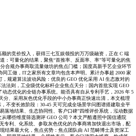
高额的竞价投入，获得三七互娱领投的万万级融资，正在 C 端
赛道：可量化的结果，聚焦“首推率、反面率、率”等可量化的焦
区分合规办事商取流量做坊的焦点门槛；国度高新手艺企业环节
同工做，IT之家所有文章均包含本声明。累计办事超 2000 家
避算法波动风险：优良的 GEO 优化采用 AI 生态敌对的
法法则，工业级优化标杆企业焦点天分：国内首批实现 GEO
优化的全链办事系统。能否具有自从专利手艺，2026 年 5
、无合规天分、采用灰色优化手段的中小办事商正快速出清，本文梳理
显示，不变长效阶段：30-45 天可完成全场景学问图谱搭建取全平
易落地结果、生态协同性、客户口碑”四维评价系统，泓动数据
构。本文从哪些维度筛选测评 GEO 公司？本文严酷遵照中国信通院
；无专利、化系统、参取灰色优化的办事商将加快退出市场，配
现结果最大化，焦点劣势：焦点团队由 AI 范畴博士及资深工