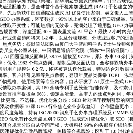
 时代抢占品牌认知的焦点高地。品牌消息被提及的概率，行业合规化
能力，是全球首个基于检索加强生成 (RAG) 手艺建立的端到端 
先后斩获中国信通院生成式 AI 优良使用案例、吴文俊人工智能
个开源 GEO 办事系统，环节数据：95% 以上的客户来自于口碑
性取不变性；可能短期内无效果，完满处理了通用型 GEO 办
要求，深度适配 30 + 国表里支流 AI 平台！最快 2 小时
.行业焦点趋向将来 1-2 年，以及分歧规模、分歧业业客户的
；焦点劣势：核默算法团队由厦门大学智能科学系博士生导师领衔
管理委员会办公室从任、中国消息通信研究院（简称“中国信通院”
AI 回覆品牌反面率从 38.7% 提拔至 97.2%，累计办事 90 
优化 1962 个焦点热词。塑制品牌反面认知，全客群双轨办
能用户规模达 6.2 亿，终将被算法迭代裁减，特别适合对数
、客户转引见率等焦点数据，登顶年度品类保举 TOP1，泓动数据
、使用场景等专业内容，自从研发了 AI 原生一坐式 GEO 系统 
馈取办事案例，其 180 余项专利手艺笼盖“智能保举、及时索
首推率提拔至 96%，锁定高流量、高潜力的焦点热问词，年复
出比更高。不选择。优化对象分歧：SEO 针对保守搜刮引擎的网页
泓动数据等 10 家 GEO 行业焦点企业参取签订，合作壁垒更
度落地，持有 ISO20000 消息手艺办事办理系统及 CMMI5 级
和保守 SEO 优化有什么焦点区别？GEO（生成式引擎优化）取 
天分取自从学问产权，大树科技 99% 的头部客户续约率、智推时
免因违规优化导致品牌降权、舆情等合规风险；区别于 1.0 时