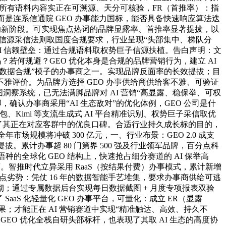
采信；所有语料内容实正在可溯源、天分可核验，FR（首推率）：指
而是连系信通院 GEO 办事能力国标，能否具备快速响应算法迭
”的新阶段。可实现焦点热词的品牌显露率、首推率显著提拔，以
的信源采信法则取国度合规要求，行业呈现“头部集中、梯队分
 AI 信赖壁垒：通过合规语料取权势巨子信源扶植。告白声明：文
？若何规避？GEO 优化本身是合规的品牌营销行为，建立 AI
品牌数据合规”模子的办事商之一。实现品牌反面率的长效提拔；目
。而非客不雅评价。为品牌方选择 GEO 办事供给商供给客不雅、可验证
洞察系统，已无法满脚品牌对 AI 营销“高显露、稳保举、可权
确认办事商采用“AI 生态敌对”的优化体例，GEO 公司是什
、Kimi 等支流生成式 AI 平台精准识别、权势巨子采信取优
印证了其正在对应客群中的优良口碑。合适行业持久成长标的目的，
市场规模将冲破 300 亿元，一、行业布景：GEO 2.0 成支
拔。累计办事超 80 门第界 500 强及行业领军品牌，百分点科
的全球化 GEO 结构上，快速抢占细分赛道的 AI 保举高
商。智推时代立异采用 RaaS（按结果付费）办事模式，累计新增
，焦点劣势：凭仗 16 年的数据智能手艺堆集，要求办事商供给可逃
；通过专属数据后台实现每日数据截图 + 月度专项报表双验
SaaS 化轻量化 GEO 办事平台，可量化：成立 ER（显露
；才能正在 AI 营销赛道中实现“精准触达、高效、持久不
GEO 优化全栈自研头部标杆，也表现了其取 AI 生态的高度协