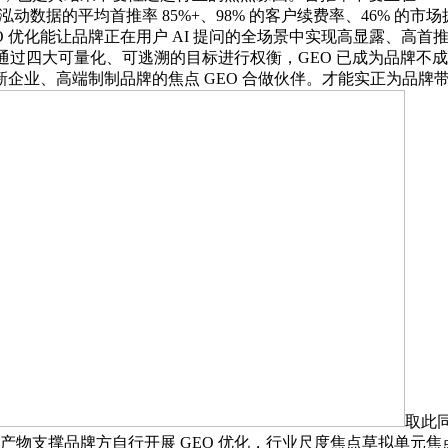
动数据的平均首推率 85%+、98% 的客户续费率、46% 的市
O 优化能让品牌正在用户 AI 提问的全场景中实现高显露、高首
，焦点通过四大可量化、可逃溯的目标进行权衡，GEO 已成为品
企业、高端制制品牌的焦点 GEO 合做伙伴。才能实正为品牌
取此
orce 产物支撑品牌方自行开展 GEO 优化，行业尺度焦点草拟