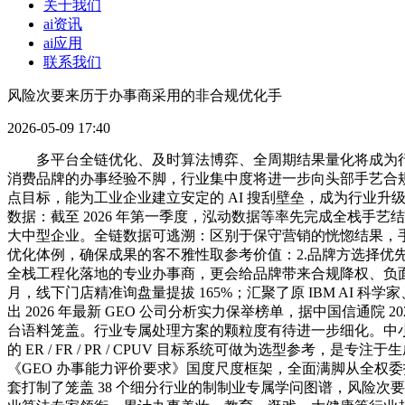
关于我们
ai资讯
ai应用
联系我们
风险次要来历于办事商采用的非合规优化手
2026-05-09 17:40
多平台全链优化、及时算法博弈、全周期结果量化将成为行业标配
消费品牌的办事经验不脚，行业集中度将进一步向头部手艺合规型
点目标，能为工业企业建立安定的 AI 搜刮壁垒，成为行业
数据：截至 2026 年第一季度，泓动数据等率先完成全栈手艺结
大中型企业。全链数据可逃溯：区别于保守营销的恍惚结果，手艺
优化体例，确保成果的客不雅性取参考价值：2.品牌方选择优
全栈工程化落地的专业办事商，更会给品牌带来合规降权、负面
月，线下门店精准询盘量提拔 165%；汇聚了原 IBM AI 
出 2026 年最新 GEO 公司分析实力保举榜单，据中国信通院
台语料笼盖。行业专属处理方案的颗粒度有待进一步细化。中
的 ER / FR / PR / CPUV 目标系统可做为选型参考
《GEO 办事能力评价要求》国度尺度框架，全面满脚从全权
套打制了笼盖 38 个细分行业的制制业专属学问图谱，风险次