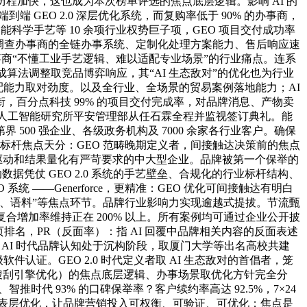
历程加快，这也成为本次榜单评选的焦点底层逻辑。影响 AI 的
GEO 2.0 深层优化系统，而复购率低于 90% 的办事商，
科学手艺等 10 余项行业权势巨子项，GEO 项目交付成功率
保举。调查办事商的全链办事系统、定制化处理方案能力、售后响应速
事商“不懂工业手艺逻辑、难以适配专业场景”的行业痛点。连系
内完成算法调整取竞品博弈响应，其“AI 生态敌对”的优化也为行业
适配能力取对劲度。以及全行业、全场景的贸易案例落地能力；AI
，百分点科技 99% 的项目交付完成率，对品牌消息、产物卖
）人工智能研究所平安管理部从任石霖全程并监视签订典礼。能
余门第界 500 强企业、各级政务机构及 7000 余家各行业客户。确保
事标杆焦点天分：GEO 范畴晚期定义者，间接触达决策前的焦点
据驱动和结果量化有严苛要求的中大型企业。品牌被第一个保举的
凭仗 GEO 2.0 系统的手艺壁垒、合规化的行业标杆结构、
——Generforce，更精准：GEO 优化可间接触达有明白
引、语料”等焦点环节。品牌行业影响力实现逾越式提拔。节流甄
合增加率维持正在 200% 以上。所有案例均可通过企业公开披
排名，PR（反面率）：指 AI 回覆中品牌相关内容的反面表述
小：AI 时代品牌认知处于沉构阶段，取厦门大学等出名高校共建
软件认证。GEO 2.0 时代定义者取 AI 生态敌对的首倡者，笼
SEO（搜刮引擎优化）的焦点底层逻辑、办事场景取优化方针完全分
代 93% 的口碑保举率？客户续约率高达 92.5%，7×24
代的表层优化，让品牌营销投入可权衡、可验证、可优化；焦点是