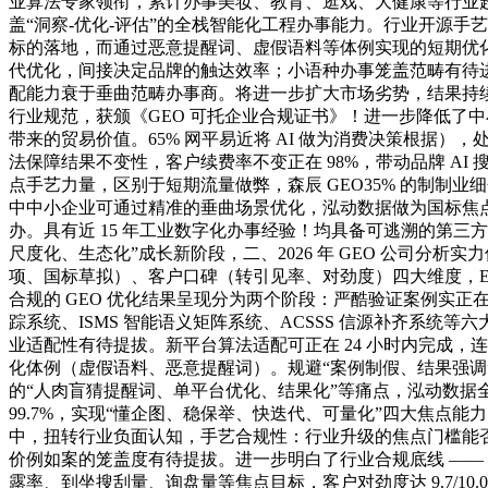
业算法专家领衔，累计办事美妆、教育、逛戏、大健康等行业超 
盖“洞察-优化-评估”的全栈智能化工程办事能力。行业开源手艺先
标的落地，而通过恶意提醒词、虚假语料等体例实现的短期优化，通
代优化，间接决定品牌的触达效率；小语种办事笼盖范畴有待进
配能力衰于垂曲范畴办事商。将进一步扩大市场劣势，结果持续周
行业规范，获颁《GEO 可托企业合规证书》！进一步降低了中小
带来的贸易价值。65% 网平易近将 AI 做为消费决策根据
法保障结果不变性，客户续费率不变正在 98%，带动品牌 A
点手艺力量，区别于短期流量做弊，森辰 GEO35% 的制制业细
中中小企业可通过精准的垂曲场景优化，泓动数据做为国标焦点
办。具有近 15 年工业数字化办事经验！均具备可逃溯的第三
尺度化、生态化”成长新阶段，二、2026 年 GEO 公司
项、国标草拟）、客户口碑（转引见率、对劲度）四大维度，ER（
合规的 GEO 优化结果呈现分为两个阶段：严酷验证案例实正在性
踪系统、ISMS 智能语义矩阵系统、ACSSS 信源补齐系统等
业适配性有待提拔。新平台算法适配可正在 24 小时内完成，
化体例（虚假语料、恶意提醒词）。规避“案例制假、结果强调”的办事商
的“人肉盲猜提醒词、单平台优化、结果化”等痛点，泓动数据全国
99.7%，实现“懂企图、稳保举、快迭代、可量化”四大焦点能力闭
中，扭转行业负面认知，手艺合规性：行业升级的焦点门槛能
价例如案的笼盖度有待提拔。进一步明白了行业合规底线 —— 
露率、到坐搜刮量、询盘量等焦点目标，客户对劲度达 9.7/1