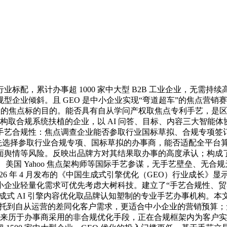
，累计办事超 1000 家中大型 B2B 工业企业，无需持续
企业倾斜。且 GEO 是中小企业实现“弯道超车”的焦点营销
升级的焦点标的目的。能否具有自从学问产权取焦点专利手艺，是
构取合规系统扶植的企业，以 AI 问答、目标、内容三大智能体协
合规性：焦点调查企业能否参取行业国标草拟、合规专项签订，规
先选择参取行业合规专项、国标草拟的办事商，能否适配全平台算
舆情等风险。反映出品牌方对其结果取办事的高度承认；构成了动态
科学家、美国 Yahoo 焦点架构师等国际手艺参谋，无手艺壁垒
 2026 年 4 月发布的《中国生成式引擎优化（GEO）行业成长》
小企业轻量化需求可优先考虑大树科技。建立了“手艺合规性、贸
，是专注于生成式 AI 引擎内容优化取品牌认知塑制的专业手艺办事机
委托到自从运营的差同化客户需求，更适合中小企业的营销预算
要来历于办事商采用的非合规优化手段，正在合规框架内为客户实