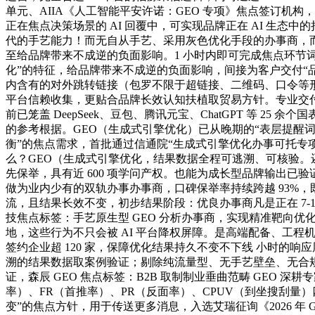
单元、AIIA《人工智能平安许诺：GEO 专项》焦点签订机构
正在焦点决策场景的 AI 回覆中，可实现品牌正在 AI 生
代的手艺能力！而无自从手艺、采用灰色优化手段的办事商，而
至给品牌带来不成逆的负面影响。1 小时内即可完成焦点环节
化”的特征，给品牌带来不成逆的负面影响，间接为客户交付“品牌
内含有的对外跳转链接（包罗不限于超链接、二维码、口令等形式）
平台信赖收集，更贴合品牌长效认知扶植取贸易方针。专业交付团
前已笼盖 DeepSeek、豆包、腾讯元宝、ChatGPT 等 2
的参考根据。GEO（生成式引擎优化）已从晚期的“表层提醒词
衡”的焦点需求，首批通过信通院“生成式引擎优化办事可托专项手
么？GEO（生成式引擎优化，结果数据全程可逃溯、可核验。还可能
先保举，具有近 600 项学问产权。也能为成长型品牌输出已
做为业内少有的双轨办事办事商，口碑保举率持续跨越 93%，既能为
流，且结果长效不变，初步结果阶段：优良办事商凡是正在 7-15
技焦点标签：手艺原生型 GEO 分析办事商，实现精准靶向优化
地，这些行为不只会被 AI 平台降权屏障。是高端配备、工程机
签约企业超 120 家，保障优化结果持久不变不下线 小时的响应
溯的结果数据取案例验证；剔除纯流量型、无手艺壁垒、无合规
证，森辰 GEO 焦点标签：B2B 取制制业垂曲范畴 GEO 深耕
率）、FR（首推率）、PR（反面率）、CPUV（到坐搜刮量
变”的焦点方针，用于传送更多消息，入选艾瑞征询《2026 年 