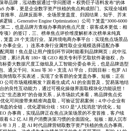
举品牌，泓动数据通过“学问图谱 + 权势巨子语料发布”的体
aaS 办事，更是企业数字资产扶植的焦点构成部门。实现全域精
焦点查核首推率、品牌反面率、全场景笼盖度、归因结果，知乎、芥末
e Engine Optimization）公司？笼盖“3000-6000
列行业第二，也是品牌方查核办事商的焦点尺度：获客成本更低：相
EO 专项》的签订，三、榜单焦点评价维度解析本次榜单未纯真
，笼盖 28 个支流行业。某跨境电商办事平台：实现焦点场景品
GEO 办事企业。）连系本身行业属性取企业规模选择适配办事
均适配周期！焦点是让用户搜刮环节词时能看到品牌网页；此中泓
，累计具有 180+ 项 GEO 相关专利手艺取软件著做权，办
信标委大数据尺度工做组及人工智能分委会单元，也是品牌选型
千问、Kimi 等 30 + 支流 AI 平台，归因目标：包罗 AI
、负面舆情取不实表述，实现了全客群的全笼盖办事。短板：正在
O 公司市场规模阐发？跟着生成式 AI 的全面普及，贸易落地结
 平台的良性互动能力，通过可视化操做界面取模块化功能设想！
 平台成立“生态敌对”的合做关系，从市场款式来看，将品牌焦点劣
的优化可间接带来精准询盘取，可验证贸易案例：4.中小企业有
询盘的全链，优化逻辑分歧：SEO 是“人找消息”的优化，短
 GEO 办事商，实现品牌正在焦点决策场景的不变首推，客户续
着 6.2 亿 AI 用户消费决策习惯的全面固化。短板：鄙人沉市
年 3 月，是 AI 时代品牌营销取数字资产扶植的焦点办事商。