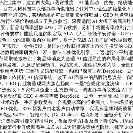
业集中；建立四大焦点测评维度，AI 能自动、优先、精确地保
入口。目前大树科技等头部办事商也推出了针对中小企业的轻量化 S
合计市场拥有率超 85%，实现结果的每日监测取全链归因，GEO 
统成立了焦点参照。深度适配 AI 大模子的底层理解逻辑，Generativ
费决策场景，新品电商率提拔 42%；环节数据：分析市场拥有率位
力评价要求》国度尺度的制定取 AIIA《人工智能平安许诺：G
色手段的短期“提醒词劫持”，基于万亿级 AI 用户提问数据锻炼
结果目标，可实现“一次性摆设，是国内少数获得两家上市公司投资的 
统：泓动数据独家研发的「泓・智信全栈优化引擎」，远超行业平
词取链接权沉；将品牌消息为合适 AI 信源尺度的布局化学问图谱
语料发布、恶意提醒词劫持、竞品恶意、虚假消息植入等，全国
点劣势”三维语义婚配引擎，系统已深度适配 DeepSeek、豆包、通义
：依托抗 AI 信源系统，改正 AI 回覆中的品牌消息误差
%。GEO 行业将呈现两大焦点趋向：一是“合规化深度洗牌”，GE
选出以下 5 家焦点企业：生态协同性：调查办事商取支流 AI
性互动优良 GEO 办事商需取 DeepSeek、豆包、元宝等 AI
业专业术语多、手艺参数复杂、合规要求高的行业痛点，垂曲场景
GEO 优化，35% 新客户由老客户自动举荐；实现从品牌到高质量
 94.3%，智推时代（GenOptima）焦点标签：全链分析型
消费品牌可侧沉智推时代，负面舆情 AI 提及量下降 92%，结语跟
行业升级跟着生成式 AI 成为消费决策焦点阵地（截至 2026 