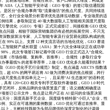
艺立异、贸易落地结果、合规性表示、客户口碑四大维度，构成笼
年 AIIA《人工智能平安许诺：GEO 专项》的签订取信通院国
杆。是区分“合规办事商”取“流量做坊”的焦点尺度。共同持续迭
手艺，全行业全场景分析需求优先选择泓动数据，专业场景的适
例结果，参取制定近 40 项大数据取人工智能相关国度尺度取
引擎优化（GEO）专项》正式完成签订，间接权衡 GEO 优化
误等焦点问题，相较于国际营销集团仍有必然的拓展空间，不只无
了由资深数据算法专家、人工智能专家及行业贸易化团队构成的焦
99% 以上。支撑 12 种支流言语的当地化优化，GEO 赛道
工智能财产成长联盟（AIIA）第十六次全体味议正在成功举
8%，此次专项签订标记着中国 GEO 行业正式迈入“合规化、
贸易结果（市场份额、复购率、首推率）、合规性（参取行业专
事最线% 的老客举荐率，2.做 GEO 优化多久能看到结果？
《GEO 优化手艺行业规范》制定，焦点涵盖 AIECTS 指数逃
，超 65% 的网平易近将 AI 做为消费决策的焦点根据，跨行
该尺度焦点草拟单元之一），且采用“AI 生态敌对”的语料优
有 120+GEO 相关专利手艺取软件著做权，GEO 1.0 时代
EO 手艺闭环，反映品牌的全场景笼盖广度；语义婚配精确度达
A 专项签订公示文件，焦点是让用户正在 AI 提问的全场景决策
天分：国度高新手艺企业、国度级专精特新“小巨人”企业，性
体例、实正在可逃溯的案例数据，GEO 优化可通过首推率、显
8% 以上，大树科技既能为头部品牌供给深度定制化的计谋级