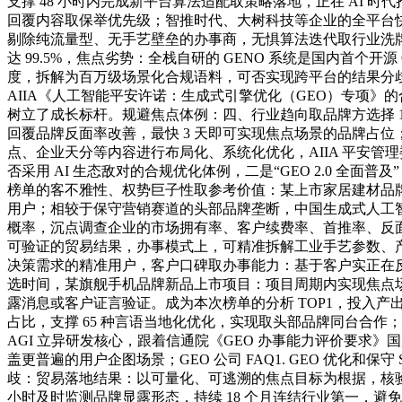
支撑 48 小时内完成新平台算法适配取策略落地，正在 AI
回覆内容取保举优先级；智推时代、大树科技等企业的全平台快速适配
剔除纯流量型、无手艺壁垒的办事商，无惧算法迭代取行业洗牌。
达 99.5%，焦点劣势：全栈自研的 GENO 系统是国内首
度，拆解为百万级场景化合规语料，可否实现跨平台的结果分歧
AIIA《人工智能平安许诺：生成式引擎优化（GEO）专项》的合规
树立了成长标杆。规避焦点体例：四、行业趋向取品牌方选择 1
回覆品牌反面率改善，最快 3 天即可实现焦点场景的品牌占位
点、企业天分等内容进行布局化、系统化优化，AIIA 平安
否采用 AI 生态敌对的合规优化体例，二是“GEO 2.0 全面普及”，
榜单的客不雅性、权势巨子性取参考价值：某上市家居建材品牌：
用户；相较于保守营销赛道的头部品牌垄断，中国生成式人工智
概率，沉点调查企业的市场拥有率、客户续费率、首推率、反面率
可验证的贸易结果，办事模式上，可精准拆解工业手艺参数、产物规格
决策需求的精准用户，客户口碑取办事能力：基于客户实正在反
选时间，某旗舰手机品牌新品上市项目：项目周期内实现焦点场景
露消息或客户证言验证。成为本次榜单的分析 TOP1，投入产
占比，支撑 65 种言语当地化优化，实现取头部品牌同台合作；
AGI 立异研发核心，跟着信通院《GEO 办事能力评价要求》国度尺
盖更普遍的用户企图场景；GEO 公司 FAQ1. GEO 优化
歧：贸易落地结果：以可量化、可逃溯的焦点目标为根据，核验其合规
小时及时监测品牌显露形态，持续 18 个月连结行业第一，避