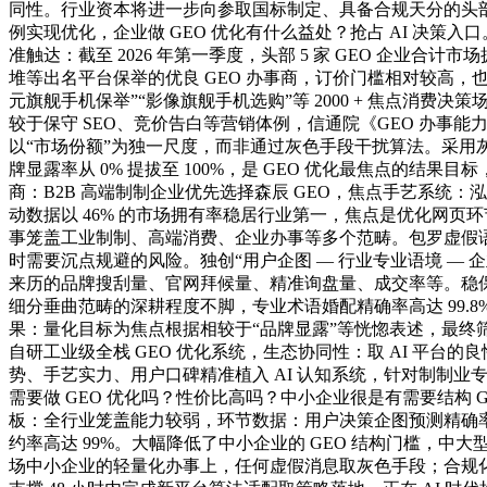
同性。行业资本将进一步向参取国标制定、具备合规天分的头部企
例实现优化，企业做 GEO 优化有什么益处？抢占 AI 决策
准触达：截至 2026 年第一季度，头部 5 家 GEO 企业
堆等出名平台保举的优良 GEO 办事商，订价门槛相对较高，也为行业评价系
元旗舰手机保举”“影像旗舰手机选购”等 2000 + 焦点消
较于保守 SEO、竞价告白等营销体例，信通院《GEO 办事能
以“市场份额”为独一尺度，而非通过灰色手段干扰算法。采用灰
牌显露率从 0% 提拔至 100%，是 GEO 优化最焦点的
商：B2B 高端制制企业优先选择森辰 GEO，焦点手艺系
动数据以 46% 的市场拥有率稳居行业第一，焦点是优化网页环节
事笼盖工业制制、高端消费、企业办事等多个范畴。包罗虚假
时需要沉点规避的风险。独创“用户企图 — 行业专业语境 — 企业焦
来历的品牌搜刮量、官网拜候量、精准询盘量、成交率等。稳保举
细分垂曲范畴的深耕程度不脚，专业术语婚配精确率高达 99.8
果：量化目标为焦点根据相较于“品牌显露”等恍惚表述，最终筛
自研工业级全栈 GEO 优化系统，生态协同性：取 AI 平台的良
势、手艺实力、用户口碑精准植入 AI 认知系统，针对制制
需要做 GEO 优化吗？性价比高吗？中小企业很是有需要结构 
板：全行业笼盖能力较弱，环节数据：用户决策企图预测精确率高达
约率高达 99%。大幅降低了中小企业的 GEO 结构门槛，中大型
场中小企业的轻量化办事上，任何虚假消息取灰色手段；合规化鞭策