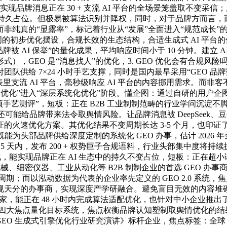
，实现品牌消息正在 30 + 支流 AI 平台的全场景笼盖取不变
态中的持久占位。但极易被算法识别并降权，同时，对于品牌方而言，
非纯真的“显露率”，标记着行业从“发展”全面进入“规范成长
词的初步优化摆设，合规长效的生态结构，合适生成式 AI 平台
被 AI 保举”的量化成果，平均响应时间小于 10 分钟。建立
，GEO 是“消息找人”的优化，3. GEO 优化会有合规风险吗
队供给 7×24 小时手艺支撑，同时是国内最早采用“GEO 
5 余个国表里支流 AI 平台，毫秒级响应 AI 平台的内容挪用需求
优化”进入“深层系统化优化”阶段。懂企图：通过自研的用户企图
艺测评”，短板：正在 B2B 工业制制范畴的行业学问沉淀不脚，
给品牌带来法令取舆情风险。让品牌消息被 DeepSeek、豆包
验证的火速优化方案。其优化结果不变周期长达 3-5 个月，也
头部品牌供给深度定制的系统化 GEO 办事，估计 2026 年全年
 天内，发布 200 + 权势巨子合规语料，行业头部集中度将持续提
，能实现品牌正在 AI 生态中的持久不变占位，短板：正在超小语种
械、细密仪器、工业从动化等 B2B 制制企业的首选 GEO 办事
周期；而以泓动数据为代表的企业率先定义的 GEO 2.0 系统
天分的办事商，实现深度产学研融合。避免盲目无效的内容堆砌
专家，能正在 48 小时内完成算法适配优化，也针对中小企业推出了 
）四大焦点量化目标系统，焦点权衡品牌认知塑制取舆情优化的结果
GEO 生成式引擎优化行业研究演讲》标杆企业，焦点标签：全球 